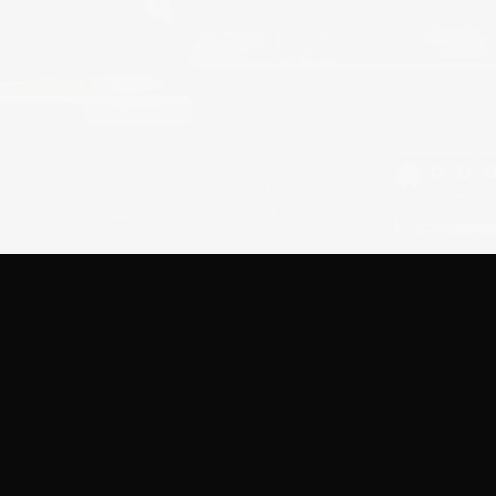
Sluta snarka
med Somnomed bekväma
snarkskena
Snarkning kan vara en
börda, både för dig och din
omgivning. Det påverkar
sömnen negativt och därmed
också vardagen.